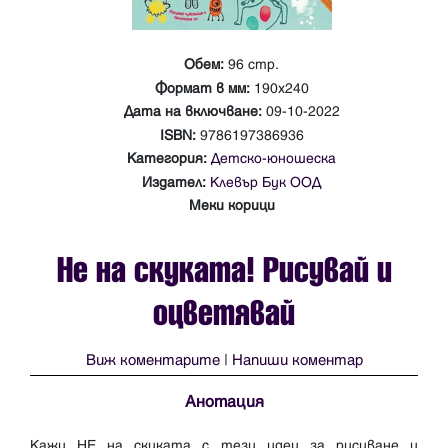
Обем:
96 стр.
Формат в мм:
190х240
Дата на включване:
09-10-2022
ISBN:
9786197386936
Категория:
Детско-юношеска
Издател:
Клевър Бук ООД
Меки корици
Не на скуката! Рисувай и
оцветявай
Виж коментарите
|
Напиши коментар
Анотация
Кажи НЕ на скуката с тези идеи за рисуване и