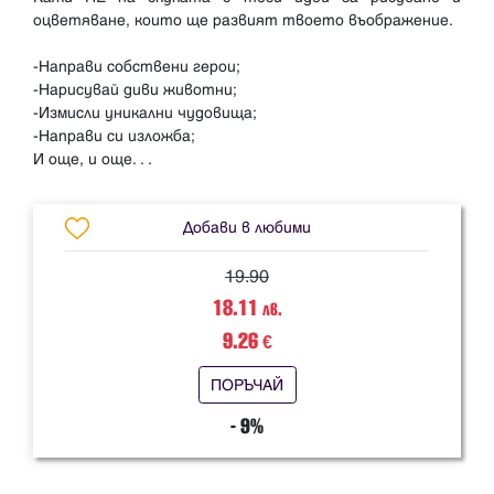
оцветяване, които ще развият твоето въображение.
-Направи собствени герои;
-Нарисувай диви животни;
-Измисли уникални чудовища;
-Направи си изложба;
Добави в любими
19.90
18.11
лв.
9.26
€
ПОРЪЧАЙ
- 9%