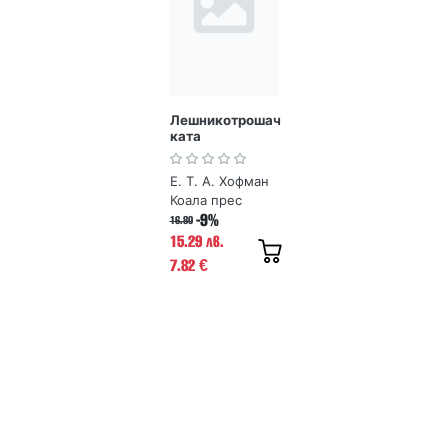
Лешникотрошач
ката
Е. Т. А. Хофман
Коала прес
-9%
16.80
15.29 лв.
7.82
€