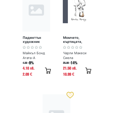
Падингтън
Момчето,
художник
къртицата,
лисицата и
конят
Майкъл Бонд
Чарли Макеси
Агата-А
Сиела
-9%
-14%
4.50
25.00
4.10 лв.
21.50 лв.
2.09
10.99
€
€