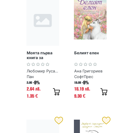
Моята първа
Белият елен
книга за
древните
чудеса на
Любомир Русанов
Ана Григориев
България
Пан
СофтПрес
-9%
-9%
2.90
19.99
2.64 лв.
18.19 лв.
1.35
9.30
€
€