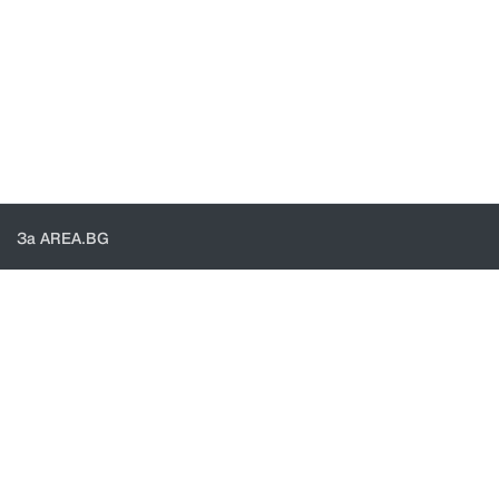
За AREA.BG
За нас
Доставка
Проверка на поръчки
КОНТАКТИ И ПОМОЩ
Контакти
Общи условия
Политика за поверителност