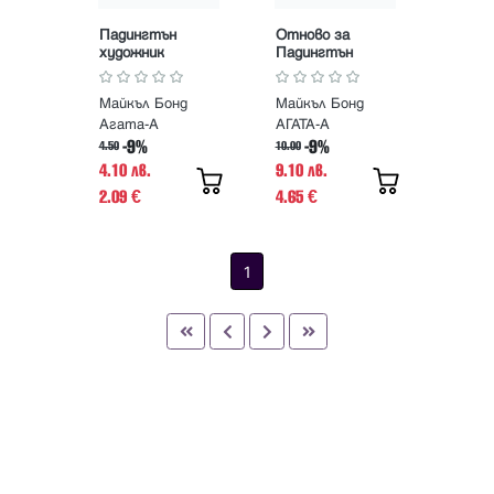
Падингтън
Отново за
художник
Падингтън
Майкъл Бонд
Майкъл Бонд
Агата-А
АГАТА-А
-9%
-9%
4.50
10.00
4.10 лв.
9.10 лв.
2.09
4.65
€
€
1