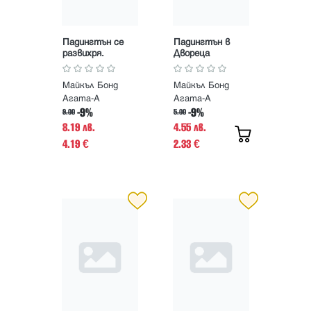
Падингтън се
Падингтън в
развихря.
Двореца
Класическите
приключения на
Майкъл Бонд
Майкъл Бонд
мечето от Тъмно
Перу
Агата-А
Агата-А
-9%
-9%
9.00
5.00
8.19 лв.
4.55 лв.
4.19
2.33
€
€