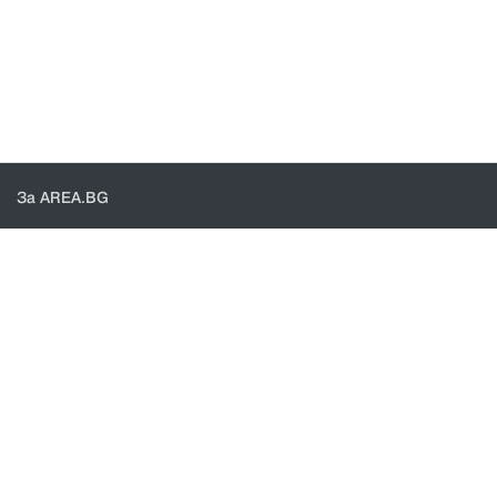
За AREA.BG
За нас
Доставка
Проверка на поръчки
КОНТАКТИ И ПОМОЩ
Контакти
Общи условия
Политика за поверителност
© 2021 - Area.bg