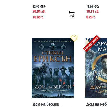
-9%
-9%
22.90
19.90
20.84 лв.
18.11 лв.
10.65
9.26
€
€
Дом на вериги
Дом на неб