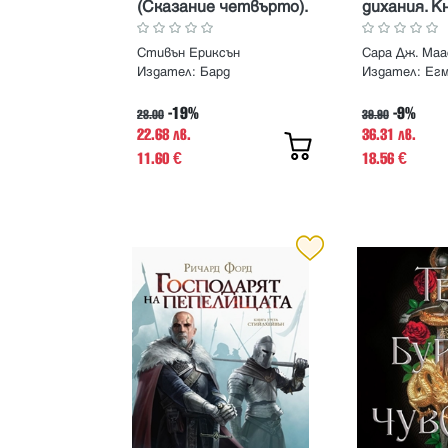
(Сказание четвърто).
дихания. К
Поредица Малазанска
поредица 
книга на мъртвите
(ексклузив
Стивън Ериксън
Сара Дж. Маа
Издател:
Бард
Издател:
Егм
-19%
-9%
28.00
39.90
22.68 лв.
36.31 лв.
11.60
18.56
€
€