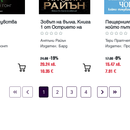
чувства
Зовът на вълка. Книга
Пещерният
1 от Острието на
който път
гарвана
времето
Антъни Райън
Тери Пратче
монт
Издател:
Бард
Издател:
Пр
-19%
-9%
24.99
17.00
20.24 лв.
15.47 лв.
10.35
7.91
€
€
1
2
3
4