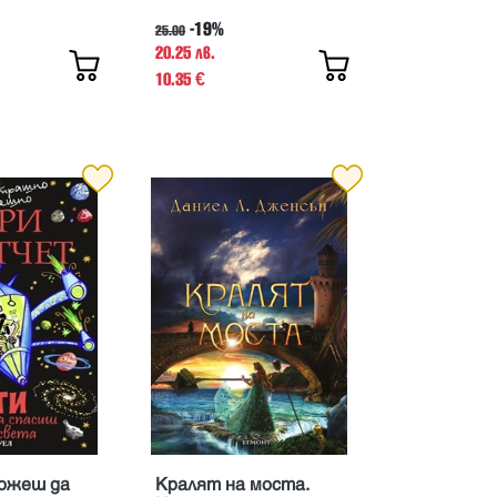
-19%
25.00
20.25 лв.
10.35
€
ожеш да
Кралят на моста.