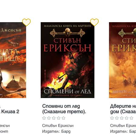
а
Спомени от лед
Дверите н
 Книга 2
(Сказание трето).
дом (Сказа
вото на
Поредица Малазанска
Поредица 
книга на мъртвите
книга на 
енсън
Стивън Ериксън
Стивън Ерик
монт
Издател:
Бард
Издател:
Ба