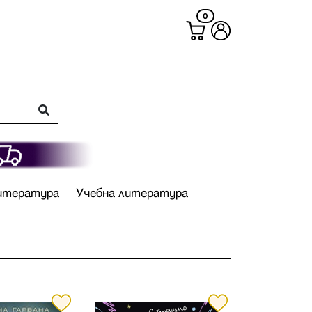
0
итература
Учебна литература