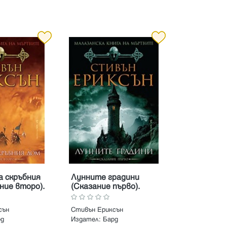
а скръбния
Лунните градини
ние второ).
(Сказание първо).
Малазанска
Поредица Малазанска
мъртвите
книга на мъртвите
сън
Стивън Ериксън
рд
Издател:
Бард