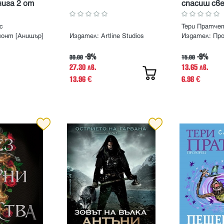
нига 2 от
спасиш св
Лунатион
но издание)
с
Тери Пратче
онт [Анишър]
Издател:
Artline Studios
Издател:
Пр
-9%
-9%
30.00
15.00
27.30 лв.
13.65 лв.
13.96
6.98
€
€