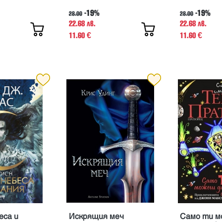
-19%
-19%
28.00
28.00
22.68 лв.
22.68 лв.
11.60
11.60
€
€
еса и
Искрящия меч
Само ти м