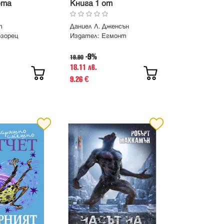
ета
Книга 1 от
Кралството на моста
т
Даниел Л. Дженсън
озорец
Издател:
Егмонт
-9%
19.90
18.11 лв.
9.26
€