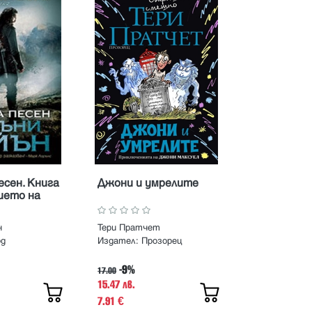
есен. Книга
Джони и умрелите
ието на
н
Тери Пратчет
рд
Издател:
Прозорец
-9%
17.00
15.47 лв.
7.91
€