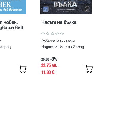
 човек,
Часът на вълка
уваше във
т
Робърт Маккамън
озорец
Издател:
Изток-Запад
-9%
25.00
22.75 лв.
11.63
€