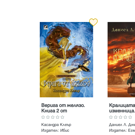
Верига от желязо.
Кралицат
Книга 2 от
изменница.
Последните часове
от Кралст
моста
Касандра Клеър
Даниел Л. Дж
Издател:
Ибис
Издател:
Ег