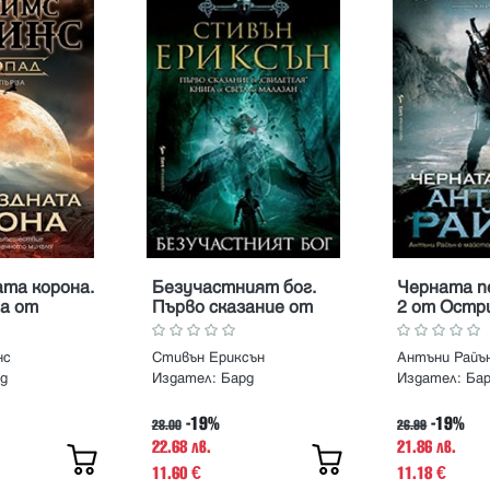
та корона.
Безучастният бог.
Черната п
ва от
Първо сказание от
2 от Остр
"Свидетеля". Книга
гарвана
от СВЕТА на
нс
Стивън Ериксън
Антъни Райъ
МАЛАЗАН
д
Издател:
Бард
Издател:
Ба
-19%
-19%
28.00
26.99
22.68 лв.
21.86 лв.
11.60
11.18
€
€