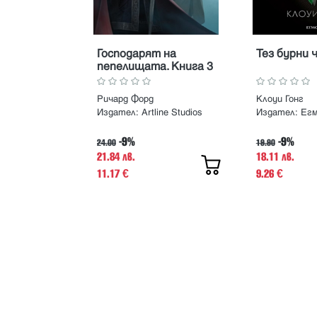
Господарят на
Тез бурни 
пепелищата. Книга 3
от Стийлхейвън
Ричард Форд
Клоуи Гонг
Издател:
Artline Studios
Издател:
Ег
-9%
-9%
24.00
19.90
21.84 лв.
18.11 лв.
11.17
9.26
€
€