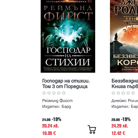
Господар на стихии.
Беззвездна
Том 3 от Поредица
Книга пър
Легенда за
Лунопад
Огнегривия
Реймънд Фийст
Джеймс Роли
Издател:
Бард
Издател:
Бар
-19%
-19%
24.99
29.99
20.24 лв.
24.29 лв.
10.35
12.42
€
€