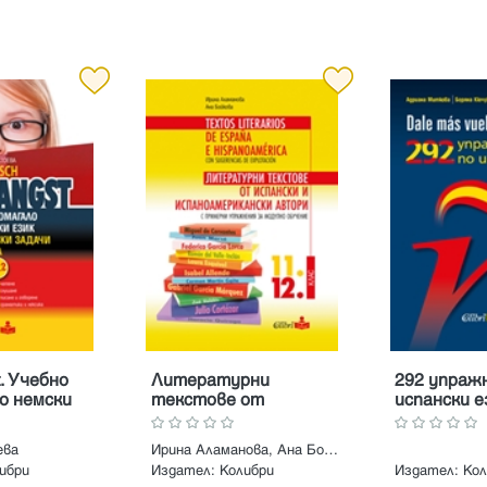
t. Учебно
Литературни
292 упраж
о немски
текстове от
испански е
ктически
испански и
ключове к
В1.2
испаноамерикански
ева
Ирина Аламанова, Ана Бойкова
автори с примерни
ибри
Издател:
Колибри
Издател:
Кол
упражнения за