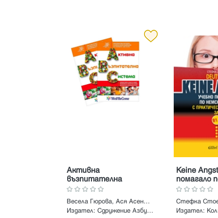
Активна
Keine Angs
възпитателна
помагало п
система
език с пра
задачи за 
Весела Гюрова, Ася Асенова, Мария Валявичарска, Анжелина Янева
Стефка Сто
Издател:
Сдружение Азбукари
Издател:
Кол