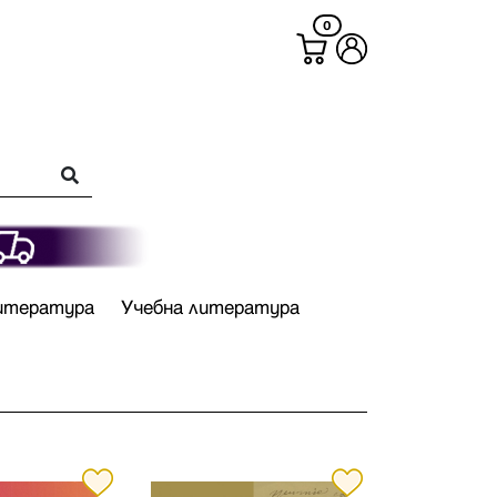
0
итература
Учебна литература