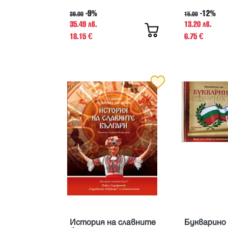
-9%
-12%
39.00
15.00
35.49 лв.
13.20 лв.
18.15
6.75
€
€
История на славните
Букварино