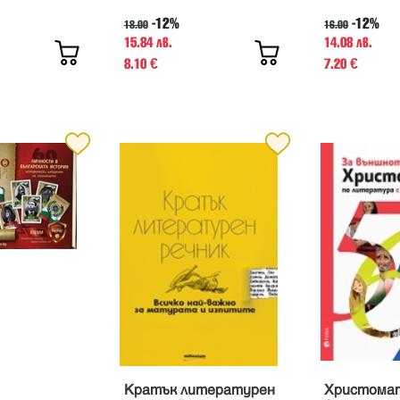
модулно обучение
-12%
-12%
11.и 12. клас
18.00
16.00
15.84 лв.
14.08 лв.
8.10
7.20
€
€
Кратък литературен
Христомат