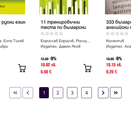
 руски език
11 тренировъчни
333 българ
теста по български
английски
език и литература за
превод
7. клас. За
а, Енчо Тилев
Борислав Борисов, Росица Калайджиева
Колектив
националното външно
ибри
Издател:
Дамян Яков
Издател:
Ас
оценяване и приемен
изпит в края на 7.
-9%
-9%
клас
12.00
19.95
10.92 лв.
18.15 лв.
5.58
9.28
€
€
1
2
3
4