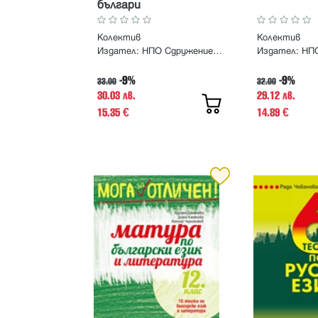
българи
Колектив
Колектив
Издател:
НПО Сдружение Азбукари
Издател:
-9%
-9%
33.00
32.00
30.03 лв.
29.12 лв.
15.35
14.89
€
€