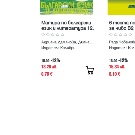
Матура по български
6 теста по
език и литература 12.
за ниво В2
клас
Адриана Дамянова, Диана Каменова, Николай Чернокожев
Рада Чобанов
Издател:
Колибри
Издател:
Кол
-12%
-12%
15.00
18.00
13.20 лв.
15.84 лв.
6.75
8.10
€
€