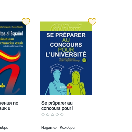
нения по
Se préparer au
зик и
concours pour l
ъм тях
université. 15 изпитни
варианта и ключ с
верните отговори
ибри
Издател:
Колибри