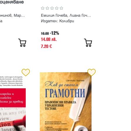
оценяване
ра 5., 6.,
тестове и
Венцислав Божинов, Мария Бунева, Йорданка Божинова
Емилия Гочева, Лиана Гочева
ва
Издател:
Колибри
-12%
16.00
14.08 лв.
7.20
€