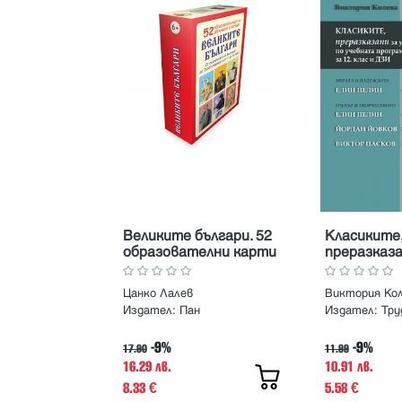
Великите българи. 52
Класиките
образователни карти
преразказа
за обучението по
ученици п
история
програма за
Цанко Лалев
Виктория Ко
ДЗИ
Издател:
Пан
Издател:
Тру
-9%
-9%
17.90
11.99
16.29 лв.
10.91 лв.
8.33
5.58
€
€