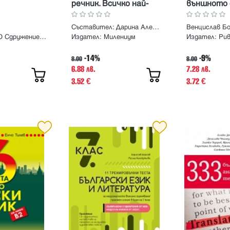
речник. Всичко най-
външното 
важно за матурата и
по литерату
изпитите
7. клас с 
Съставител: Дарина Александрова
задачи
НПО Сдружение Азбукари
Издател:
Милениум
Издател:
Ри
-14%
-9%
8.00
8.00
6.88 лв.
7.28 лв.
3.52
3.72
€
€