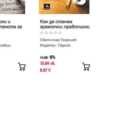
ски и
Как да станем
 текста за
грамотни: правописни
правила, упражнения,
тестове
Светлозар Георгиев
еневци
Издател:
Персей
-9%
14.99
13.64 лв.
6.97
€