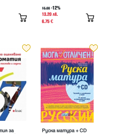
-12%
15.00
13.20 лв.
6.75
€
ия за
Руска матура + CD