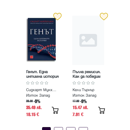
Генът. Една
Пълна ремисия.
интимна история
Как да победим
рака напук на
всичко
Сидхарт Мукхърджи
Кели Търнър
Изток Запад
Изток Запад
-9%
-9%
39.00
17.00
35.49 лв.
15.47 лв.
18.15
7.91
€
€