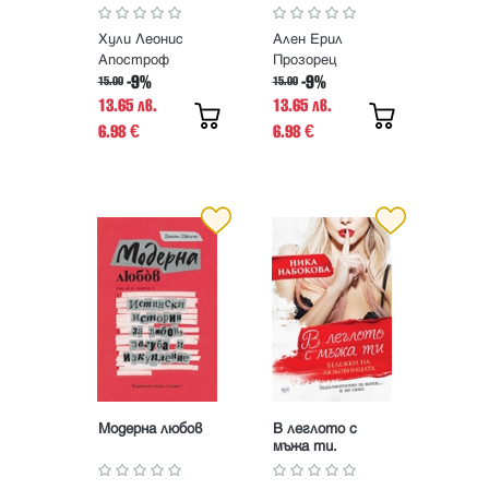
за секса
Хули Леонис
Ален Ерил
Апостроф
Прозорец
-9%
-9%
15.00
15.00
13.65 лв.
13.65 лв.
6.98
6.98
€
€
Модерна любов
В леглото с
мъжа ти.
Бележки на
любовницата