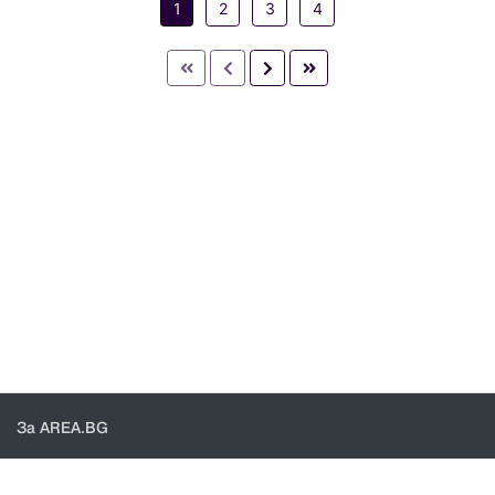
1
2
3
4
За AREA.BG
За нас
Доставка