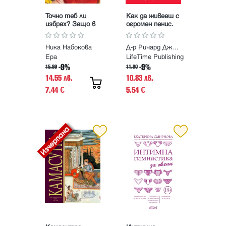
Точно теб ли
Как да живееш с
избрах? Защо в
огромен пенис.
търсене на
Съвети,
щастието все
практики и
Ника Набокова
Д-р Ричард Джейкъб
попадаме в
мъдрости за
капан?
мъже, които
Ера
LifeTime Publishing
носят твърде
-9%
-9%
15.99
11.90
много
14.55 лв.
10.83 лв.
7.44
5.54
€
€