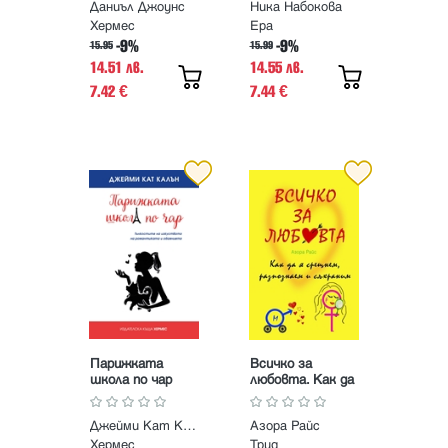
Даниъл Джоунс
Ника Набокова
Хермес
Ера
-9%
-9%
15.95
15.99
14.51 лв.
14.55 лв.
7.42
7.44
€
€
Парижката
Всичко за
школа по чар
любовта. Как да
я срещнем,
разпознаем и
Джейми Кат Калън
Азора Райс
съхраним
Хермес
Труд