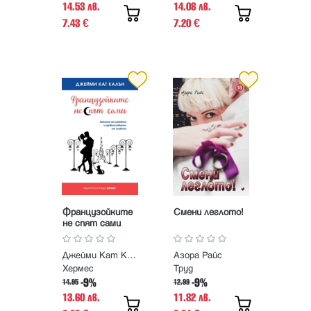
14.53 лв.
14.08 лв.
7.43
7.20
€
€
Французойките
Смени леглото!
не спят сами
Джейми Кат Калън
Азора Райс
Хермес
Труд
-9%
-9%
14.95
12.99
13.60 лв.
11.82 лв.