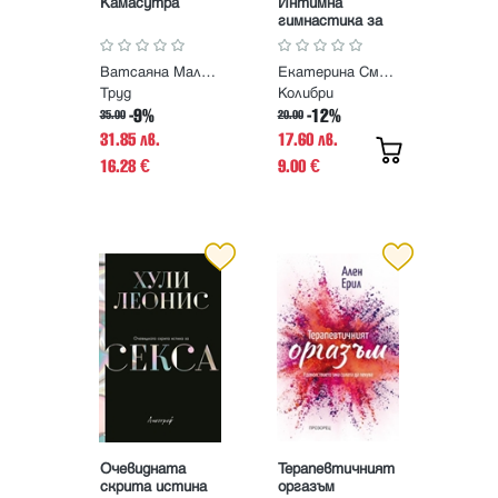
Камасутра
Интимна
гимнастика за
жени
Ватсаяна Маланага
Екатерина Смирнова
Труд
Колибри
-9%
-12%
35.00
20.00
31.85 лв.
17.60 лв.
16.28
9.00
€
€
Очевидната
Терапевтичният
скрита истина
оргазъм