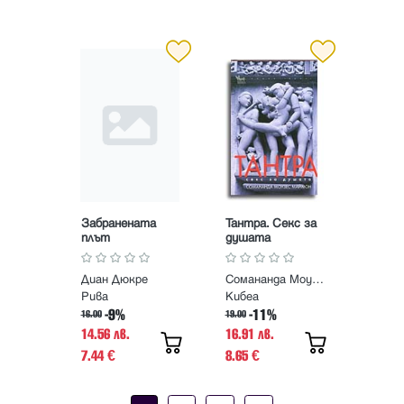
Забранената
Тантра. Секс за
плът
душата
Диан Дюкре
Сомананда Моузес Маймон
Рива
Кибеа
-9%
-11%
16.00
19.00
14.56 лв.
16.91 лв.
7.44
8.65
€
€