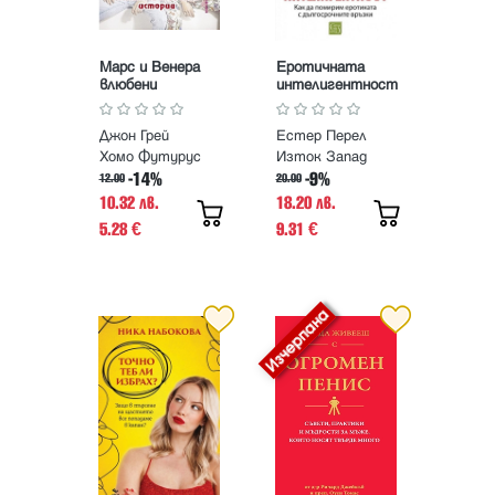
Марс и Венера
Еротичната
влюбени
интелигентност
Джон Грей
Естер Перел
Хомо Футурус
Изток Запад
-14%
-9%
12.00
20.00
10.32 лв.
18.20 лв.
5.28
9.31
€
€