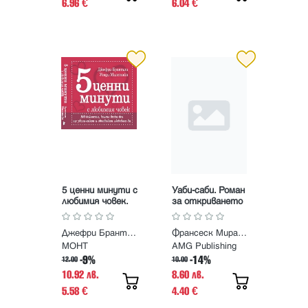
6.96
6.04
€
€
5 ценни минути с
Уаби-саби. Роман
любимия човек.
за откриването
100 дейности,
на красотата в
които всеки ден
несъвършенство
Джефри Брантли, Уенди Милстайн
Франсеск Миралес
ще увеличават и
то
обновяват
МОНТ
AMG Publishing
любовта ви
-9%
-14%
12.00
10.00
10.92 лв.
8.60 лв.
5.58
4.40
€
€