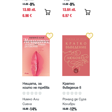
-9%
-9%
14.95
14.99
13.60 лв.
13.64 лв.
6.96
6.97
€
€
Нещата, за
Кратко
които не трябва
въведение в
да говорим
любовта
Нимко Али
Роналд де Суза
Сиела
Колибри
-14%
-12%
16.90
16.00