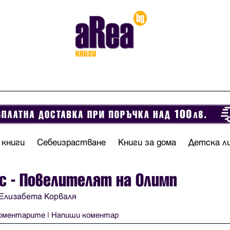
 книги
Себеизрастване
Книги за дома
Детска л
с - Повелителят на Олимп
Елизабета Корваля
оментарите
|
Напиши коментар