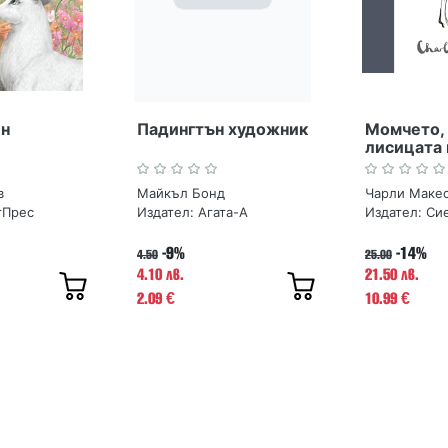
ен
Падингтън художник
Момчето, 
лисицата 
в
Майкъл Бонд
Чарли Маке
тПрес
Издател:
Агата-А
Издател:
Си
-9%
-14%
4.50
25.00
4.10 лв.
21.50 лв.
2.09
10.99
€
€