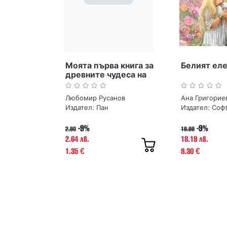
Моята първа книга за
Белият ел
древните чудеса на
България
Любомир Русанов
Ана Григорие
Издател:
Пан
Издател:
Соф
-9%
-9%
2.90
19.99
2.64 лв.
18.19 лв.
1.35
9.30
€
€