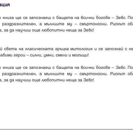
ация
 книга ще се запознаеш с бащата на всички богове – Зевс. П
 раздразнителен, а мълниите му – смъртоносни. Рискът об
, за да научиш още любопитни неща за Зевс!
й света на класическата гръцка митология и се запознай с н
авими герои – силни, умни, смели и могъщи!
 книга ще се запознаеш с бащата на всички богове – Зевс. П
 раздразнителен, а мълниите му – смъртоносни. Рискът об