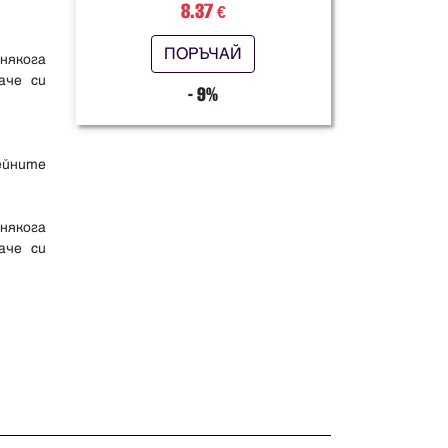
8.37
€
ПОРЪЧАЙ
онякога
аче си
- 9%
ейните
онякога
аче си