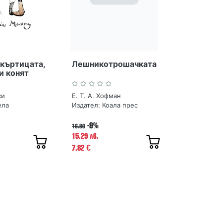
къртицата,
Лешникотрошачката
и конят
си
Е. Т. А. Хофман
ела
Издател:
Коала прес
-9%
16.80
15.29 лв.
7.82
€