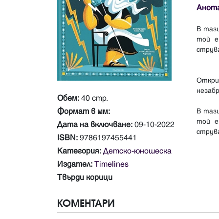
Анот
В тази
той е
струва
Откри
незабр
Обем:
40 стр.
Формат в мм:
В тази
той е
Дата на включване:
09-10-2022
ISBN:
9786197455441
Категория:
Детско-юношеска
Издател:
Timelines
Твърди корици
КОМЕНТАРИ