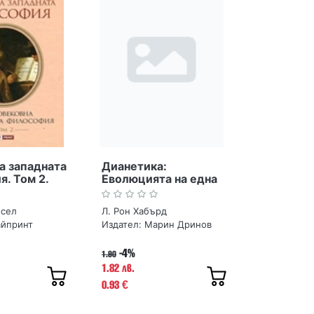
а западната
Дианетика:
. Том 2.
Еволюцията на една
ковна
наука
ска
ъсел
Л. Рон Хабърд
ия
айпринт
Издател:
Марин Дринов
-4%
1.90
1.82 лв.
0.93
€