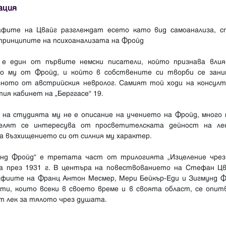
ация
афите на Цвайг разглеждат есето като вид самоанализа, с
 принципите на психоанализата на Фройд
 е един от първите немски писатели, който признава влия
но му от Фройд, и който в собствените си творби се зани
аното от австрийския невролог. Самият той ходи на консулт
ия кабинет на „Берггасе“ 19.
 на студията му не е описание на учението на Фройд, много 
елят се интересува от просветителската дейност на ле
а възхищението си от силния му характер.
унд Фройд“ е третата част от трилогията „Изцеление чрез 
ла през 1931 г. В центъра на повествованието на Стефан Цв
афиите на Франц Антон Месмер, Мери Бейкър-Еди и Зигмунд Ф
сти, които всеки в своето време и в своята област, се опит