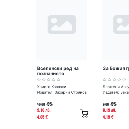
Вселенски ред на
За Божия г
познанието
Христо Ковачки
Блажени Авг
Издател:
Захарий Стоянов
Издател:
Заха
-9%
-9%
10.00
9.00
9.10 лв.
8.19 лв.
4.65
4.19
€
€