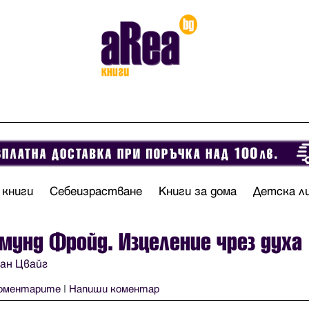
 книги
Себеизрастване
Книги за дома
Детска л
мунд Фройд. Изцеление чрез духа
ан Цвайг
оментарите
|
Напиши коментар