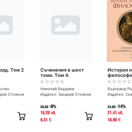
рад. Том 2
Съчинения в шест
История н
тома. Том 4.
философия
Предназначението на
Среднове
човека. Николай
католиче
устин
Николай Бердяев
Бъртранд Р
Бердяев
философ
рий Стоянов
Издател:
Захарий Стоянов
Издател:
Ск
-9%
-14%
20.00
24.90
18.20 лв.
21.41 лв.
9.31
10.95
€
€