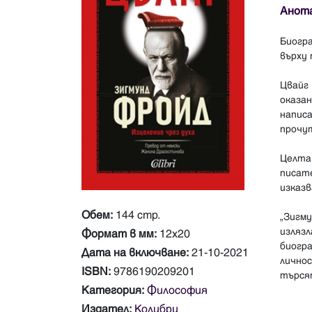
Анот
Биогр
върху
Цвайг
оказа
напис
прочут
Целта
писат
изказв
Обем:
144 стр.
„Зигм
изляз
Формат в мм:
12x20
биогр
Дата на включване:
21-10-2021
лично
ISBN:
9786190209201
Категория:
Философия
Издател:
Колибри