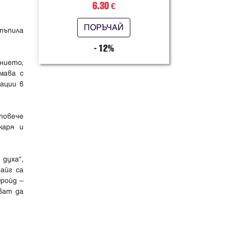
6.30
€
ПОРЪЧАЙ
тъпила
- 12%
нието,
мава с
ации в
повече
каря и
духа“,
айг са
ройд –
ват да