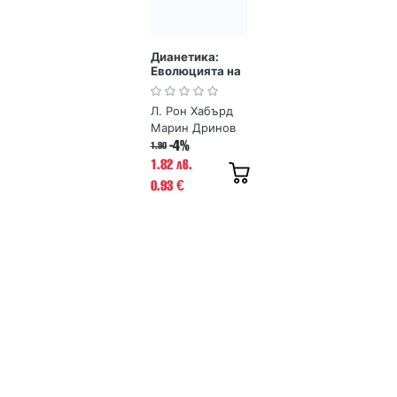
Дианетика:
Еволюцията на
една наука
Л. Рон Хабърд
Марин Дринов
-4%
1.90
1.82 лв.
0.93
€