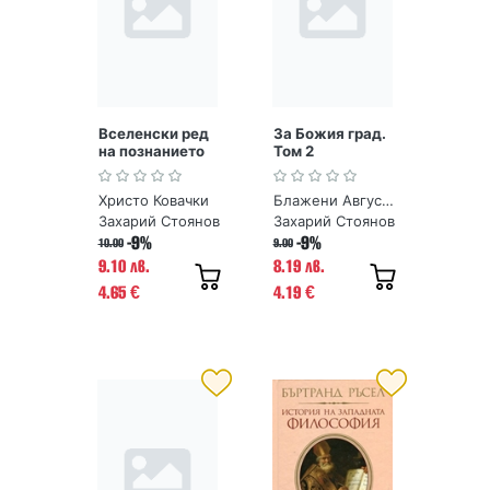
Вселенски ред
За Божия град.
на познанието
Том 2
Христо Ковачки
Блажени Августин
Захарий Стоянов
Захарий Стоянов
-9%
-9%
10.00
9.00
9.10 лв.
8.19 лв.
4.65
4.19
€
€