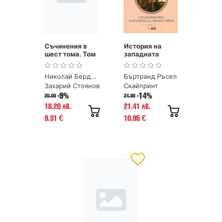
Съчинения в
История на
шест тома. Том
западната
4.
философия. Том
Предназначени
2.
Николай Бердяев
Бъртранд Ръсел
ето на човека.
Средновековна
Николай
католическа
Захарий Стоянов
Скайпринт
Бердяев
философия
-9%
-14%
20.00
24.90
18.20 лв.
21.41 лв.
9.31
10.95
€
€