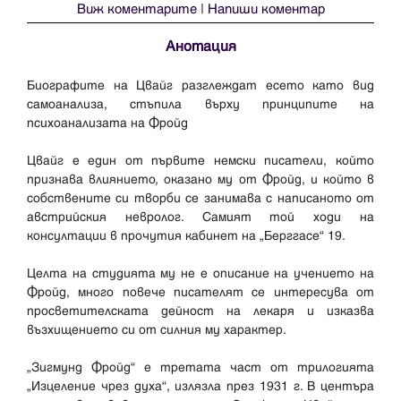
Виж коментарите
|
Напиши коментар
Анотация
Биографите на Цвайг разглеждат есето като вид
самоанализа, стъпила върху принципите на
психоанализата на Фройд
Цвайг е един от първите немски писатели, който
признава влиянието, оказано му от Фройд, и който в
собствените си творби се занимава с написаното от
австрийския невролог. Самият той ходи на
консултации в прочутия кабинет на „Берггасе“ 19.
Целта на студията му не е описание на учението на
Фройд, много повече писателят се интересува от
просветителската дейност на лекаря и изказва
възхищението си от силния му характер.
„Зигмунд Фройд“ е третата част от трилогията
„Изцеление чрез духа“, излязла през 1931 г. В центъра