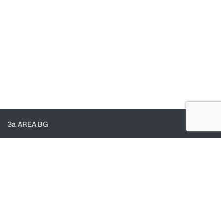
За AREA.BG
За нас
Доставка
Проверка на поръчки
КОНТАКТИ И ПОМОЩ
Контакти
Общи условия