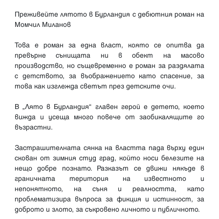
Преживейте лятото в Бурландия с дебютния роман на
Момчил Миланов
Това е роман за една власт, която се опитва да
превърне сънищата ни в обект на масово
производство, но същeвременно е роман за раздялата
с детството, за въображението като спасение, за
това как изглежда светът през детските очи.
В „Лято в Бурландия“ главен герой е детето, което
вижда и усеща много повече от заобикалящите го
възрастни.
Застрашителната сянка на властта пада върху един
скован от зимния студ град, който носи белезите на
нещо добре познато. Разказът се движи някъде в
граничната територия на известното и
непонятното, на съня и реалността, като
проблематизира въпроса за фикция и истинност, за
доброто и злото, за съкровено личното и публичното.