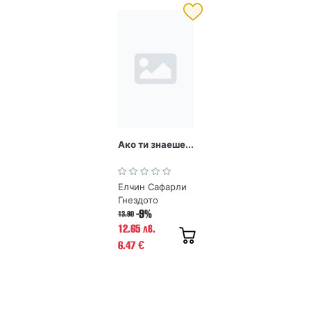
Ако ти знаеше...
Елчин Сафарли
Гнездото
-9%
13.90
12.65 лв.
6.47
€