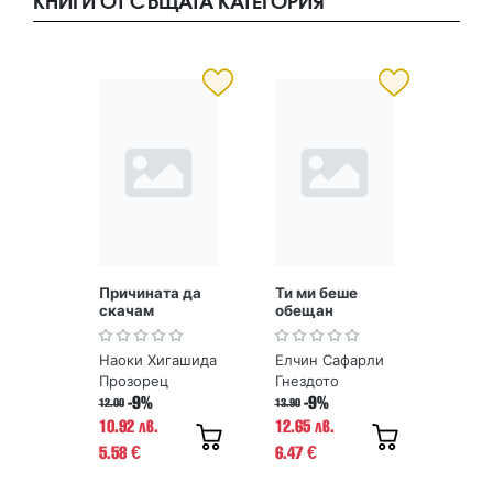
КНИГИ ОТ СЪЩАТА КАТЕГОРИЯ
Причината да
Ти ми беше
скачам
обещан
Наоки Хигашида
Елчин Сафарли
Прозорец
Гнездото
-9%
-9%
12.00
13.90
10.92 лв.
12.65 лв.
5.58
6.47
€
€