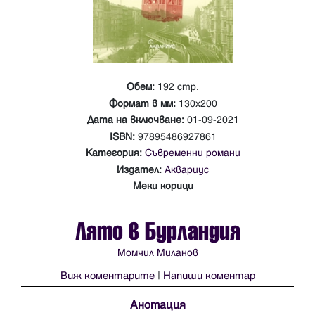
Обем:
192 стр.
Формат в мм:
130x200
Дата на включване:
01-09-2021
ISBN:
97895486927861
Категория:
Съвременни романи
Издател:
Аквариус
Меки корици
Лято в Бурландия
Момчил Миланов
Виж коментарите
|
Напиши коментар
Анотация