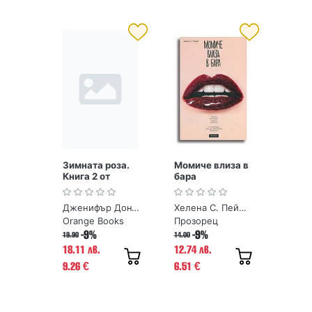
Зимната роза.
Момиче влиза в
Книга 2 от
бара
Поредица
Чаената роза
Дженифър Донъли
Хелена С. Пейдж
Orange Books
Прозорец
-9%
-9%
19.90
14.00
18.11 лв.
12.74 лв.
9.26
6.51
€
€