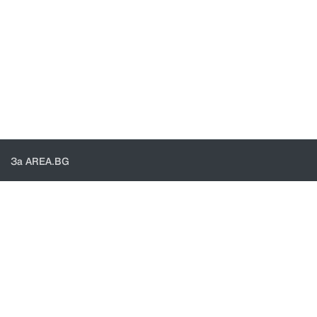
За AREA.BG
За нас
Доставка
Проверка на поръчки
КОНТАКТИ И ПОМОЩ
Контакти
Общи условия
Политика за поверителност