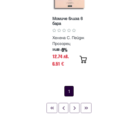
Момиче влиза в
бара
Хелена С. Пейдж
Прозорец
-9%
14.00
12.74 лв.
6.51
€
1