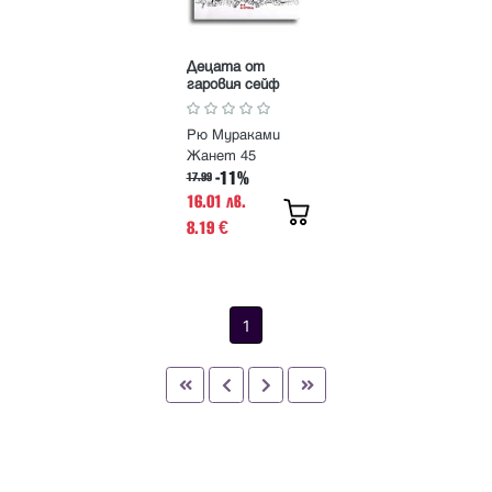
Децата от
гаровия сейф
Рю Мураками
Жанет 45
-11%
17.99
16.01 лв.
8.19
€
1