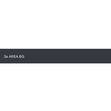
За AREA.BG
За нас
Доставка
Проверка на поръчки
КОНТАКТИ И ПОМОЩ
Контакти
Общи условия
Политика за поверителност