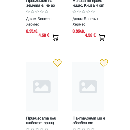
Проблемът на
Никога не прави
земята е, че аз
нищо. Книга 4 от
съм оттук.
Скъпо тъпо
Книга 6 от Скъпо
дневниче
Джим Бентън
Джим Бентън
тъпо дневниче
Хермес
Хермес
8.95лв.
8.95лв.
4.58
4.58
€
€
Принцесата или
Панталонът ми е
жабокът принц
обсебен от
съм аз? Книга 3
духове. Книга 2