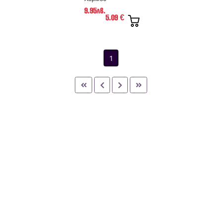
9.95лв.
5.09
€
1