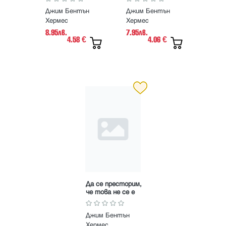
от Скъпо тъпо
от Скъпо тъпо
Джим Бентън
Джим Бентън
дневниче
дневниче
Хермес
Хермес
8.95лв.
7.95лв.
4.58
4.06
€
€
Да се престорим,
че това не се е
случвало. Книга 1
от Скъпо тъпо
Джим Бентън
дневниче
Хермес