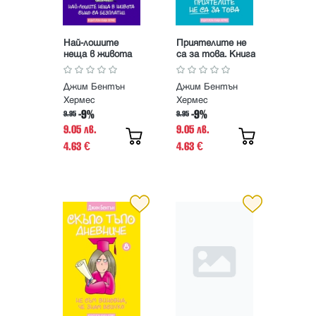
Най-лошите
Приятелите не
неща в живота
са за това. Книга
също са
9 от Скъпо тъпо
безплатни. Книга
дневниче
Джим Бентън
Джим Бентън
10 от Скъпо
тъпо дневниче
Хермес
Хермес
-9%
-9%
9.95
9.95
9.05 лв.
9.05 лв.
4.63
4.63
€
€