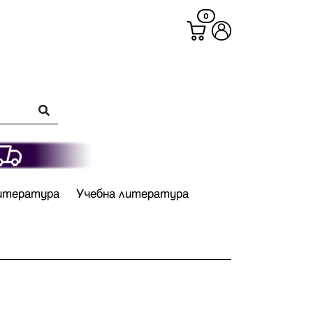
0
итература
Учебна литература