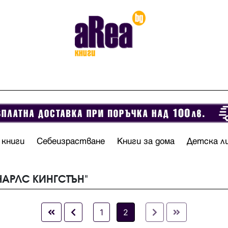
 книги
Себеизрастване
Книги за дома
Детска л
"ЧАРЛС КИНГСТЪН"
1
2