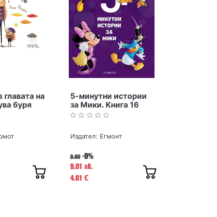
в главата на
5-минутни истории
ува буря
за Мики. Книга 16
рмот
Издател:
Егмонт
-9%
9.90
9.01 лв.
4.61
€