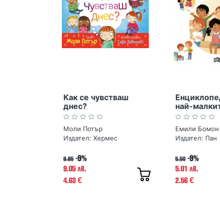
Как се чувстваш
Енциклопе
днес?
най-малкит
Емоциите
Моли Потър
Емили Бомон
Издател:
Хермес
Издател:
Пан
-9%
-9%
9.95
5.50
9.05 лв.
5.01 лв.
4.63
2.56
€
€