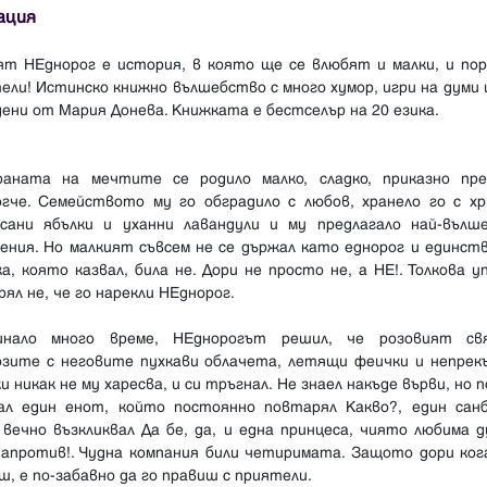
ация
ят НЕднорог е история, в която ще се влюбят и малки, и пор
ли! Истинско книжно вълшебство с много хумор, игри на думи 
ени от Мария Донева. Книжката е бестселър на 20 езика.
аната на мечтите се родило малко, сладко, приказно пре
огче. Семейството му го обградило с любов, хранело го с хр
осани ябълки и уханни лавандули и му предлагало най-вълш
ления. Но малкият съвсем не се държал като еднорог и единст
а, която казвал, била не. Дори не просто не, а НЕ!. Толкова 
ял не, че го нарекли НЕднорог.
нало много време, НЕднорогът решил, че розовият с
озите с неговите пухкави облачета, летящи феички и непрек
и никак не му харесва, и си тръгнал. Не знаел накъде върви, но 
ал един енот, който постоянно повтарял Какво?, един санб
вечно възкликвал Да бе, да, и една принцеса, чиято любима 
Напротив!. Чудна компания били четиримата. Защото дори ког