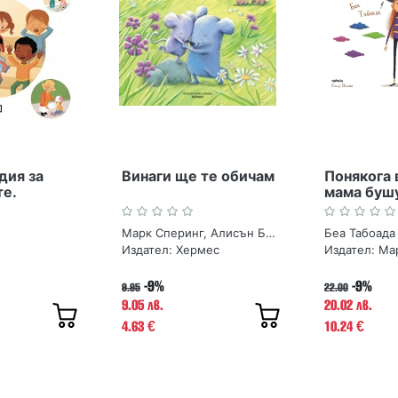
дия за
Винаги ще те обичам
Понякога 
е.
мама буш
Марк Сперинг, Алисън Браун
Беа Табоада
Издател:
Хермес
Издател:
Ма
-9%
-9%
9.95
22.00
9.05 лв.
20.02 лв.
4.63
10.24
€
€