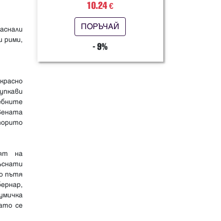
10.24
€
ПОРЪЧАЙ
аснали
и рими,
- 9%
красно
упкави
ебните
вената
упорито
вят на
ъснати
по пътя
ернар,
думичка
ато се