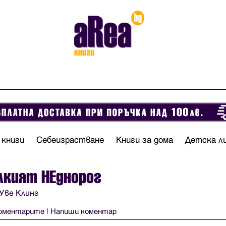
 книги
Себеизрастване
Книги за дома
Детска л
лкият НЕднорог
Уве Клинг
оментарите
|
Напиши коментар