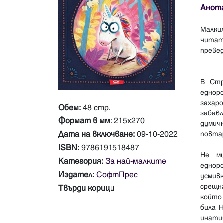
Анот
Малки
читате
превед
В Стр
еднор
захар
Обем:
48 стр.
забав
Формат в мм:
215х270
думичк
Дата на включване:
09-10-2022
повтар
ISBN:
9786191518487
Не ми
Категория:
За най-малките
еднор
Издател:
СофтПрес
усмивк
срещн
Твърди корици
който 
била 