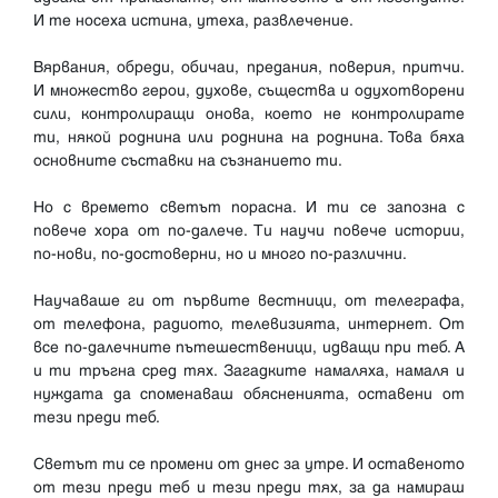
И те носеха истина, утеха, развлечение.
Вярвания, обреди, обичаи, предания, поверия, притчи.
И множество герои, духове, същества и одухотворени
сили, контролиращи онова, което не контролирате
ти, някой роднина или роднина на роднина. Това бяха
основните съставки на съзнанието ти.
Но с времето светът порасна. И ти се запозна с
повече хора от по-далече. Ти научи повече истории,
по-нови, по-достоверни, но и много по-различни.
Научаваше ги от първите вестници, от телеграфа,
от телефона, радиото, телевизията, интернет. От
все по-далечните пътешественици, идващи при теб. А
и ти тръгна сред тях. Загадките намаляха, намаля и
нуждата да споменаваш обясненията, оставени от
тези преди теб.
Светът ти се промени от днес за утре. И оставеното
от тези преди теб и тези преди тях, за да намираш