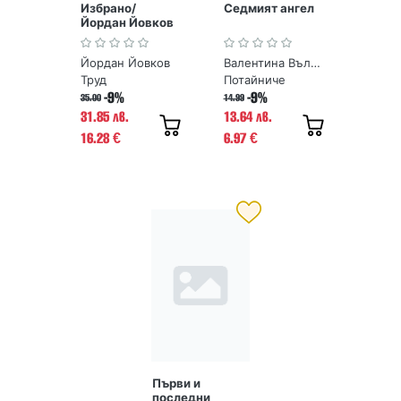
Избрано/
Седмият ангел
Йордан Йовков
(луксозно
издание)
Йордан Йовков
Валентина Вълчева
Труд
Потайниче
-9%
-9%
35.00
14.99
31.85 лв.
13.64 лв.
16.28
6.97
€
€
Първи и
последни