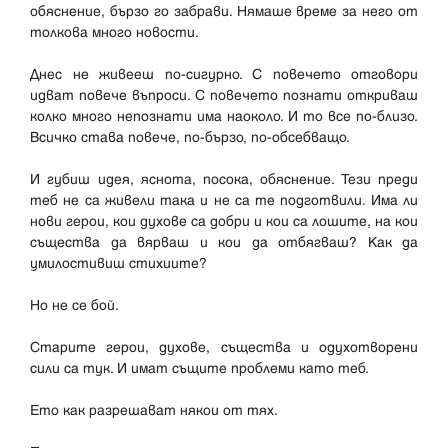
обяснение, бързо го забрави. Нямаше време за него от
толкова много новости.
Днес не живееш по-сигурно. С повечето отговори
идват повече въпроси. С повечето познати откриваш
колко много непознати има наоколо. И то все по-близо.
Всичко става повече, по-бързо, по-обсебващо.
И губиш идея, яснота, посока, обяснение. Тези преди
теб не са живели така и не са те подготвили. Има ли
нови герои, кои духове са добри и кои са лошите, на кои
същества да вярваш и кои да отбягваш? Как да
умилостивиш стихиите?
Но не се бой.
Старите герои, духове, същества и одухотворени
сили са тук. И имат същите проблеми като теб.
Ето как разрешават някои от тях.