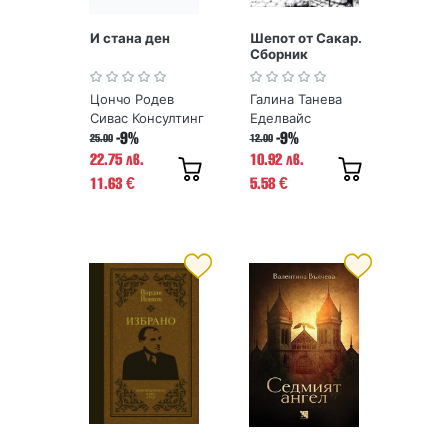
И стана ден
Шепот от Сакар.
Сборник
разкази
Цончо Родев
Галина Танева
Сивас Консултинг
Еделвайс
-9%
-9%
25.00
12.00
22.75 лв.
10.92 лв.
11.63
5.58
€
€