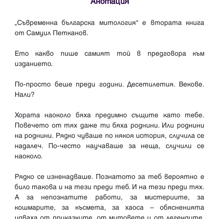
Анотация
„Съвременна българска митология“ е втората книга
от Самуил Петканов.
Ето какво пише самият той в предговора към
изданието.
По-просто беше преди години. Десетилетия. Векове.
Нали?
Хората наоколо бяха предимно същите като тебе.
Повечето от тях даже ти бяха роднини. Или роднини
на роднини. Рядко чуваше по някоя история, случила се
надалеч. По-често научаваше за неща, случили се
наоколо.
Рядко се изненадваше. Познатото за теб вероятно е
било такова и на тези преди теб. И на тези преди тях.
А за непознатите работи, за мистериите, за
кошмарите, за късмета, за хаоса – обясненията
идваха от приказките, от митовете и от легендите.