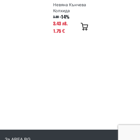
Невяна Кънчева
Колхида
-14%
3.99
3.43 лв.
1.75
€
За AREA.BG