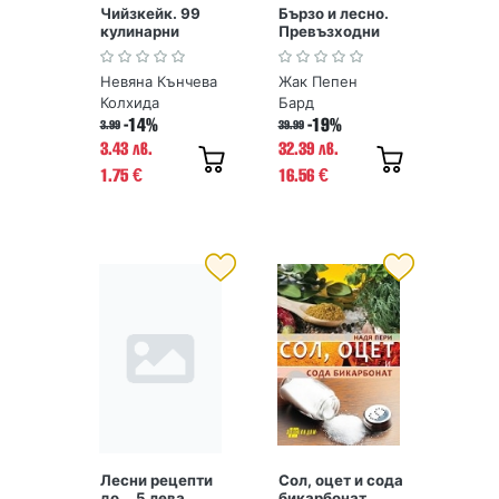
Чийзкейк. 99
Бързо и лесно.
кулинарни
Превъзходни
шедьовъра
ястия с
изненадващо
Невяна Кънчева
Жак Пепен
малко усилия
Колхида
Бард
-14%
-19%
3.99
39.99
3.43 лв.
32.39 лв.
1.75
16.56
€
€
Лесни рецепти
Сол, оцет и сода
до... 5 лева
бикарбонат