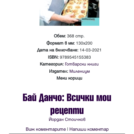
Обем:
368 стр.
Формат в мм:
130х200
Дата на включване:
14-03-2021
ISBN:
9789545155383
Категория:
Готварски книги
Издател:
Милениум
Меки корици
Бай Данчо: Всички мои
рецепти
Йордан Стоичков
Виж коментарите
|
Напиши коментар