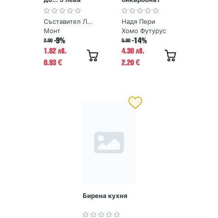
Съставител Любомира Дузова
Надя Пери
Монт
Хомо Футурус
-9%
-14%
2.00
5.00
1.82 лв.
4.30 лв.
0.93
2.20
€
€
Бирена кухня