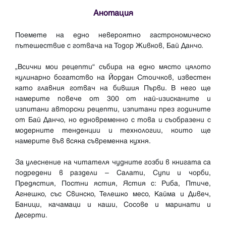
Анотация
Поемете на едно невероятно гастрономическо
пътешествие с готвача на Тодор Живков, Бай Данчо.
„Всички мои рецепти“ събира на едно място цялото
кулинарно богатство на Йордан Стоичков, известен
като главния готвач на бившия Първи. В него ще
намерите повече от 300 от най-изисканите и
изпитани авторски рецепти, изпитани през годините
от Бай Данчо, но едновременно с това и съобразени с
модерните тенденции и технологии, които ще
намерите във всяка съвременна кухня.
За улеснение на читателя чудните гозби в книгата са
подредени в раздели – Салати, Супи и чорби,
Предястия, Постни ястия, Ястия с: Риба, Птиче,
Агнешко, със Свинско, Телешко месо, Кайма и Дивеч,
Баници, качамаци и каши, Сосове и маринати и