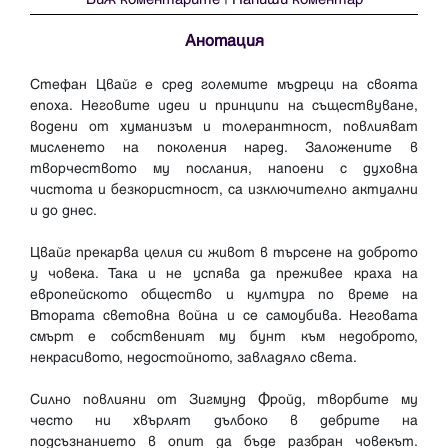
Анотация
Стефан Цвайг е сред големите мъдреци на своята
епоха. Неговите идеи и принципи на съществуване,
водени от хуманизъм и толерантност, повлияват
мисленето на поколения наред. Заложените в
творчеството му послания, напоени с духовна
чистота и безкористност, са изключително актуални
и до днес.
Цвайг прекарва целия си живот в търсене на доброто
у човека. Така и не успява да преживее краха на
европейското общество и култура по време на
Втората световна война и се самоубива. Неговата
смърт е собственият му бунт към недоброто,
некрасивото, недостойното, завладяло света.
Силно повлияни от Зигмунд Фройд, творбите му
често ни хвърлят дълбоко в дебрите на
подсъзнанието в опит да бъде разбран човекът.