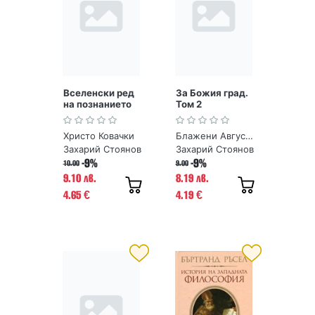
Вселенски ред
За Божия град.
на познанието
Том 2
Христо Ковачки
Блажени Августин
Захарий Стоянов
Захарий Стоянов
-9%
-9%
10.00
9.00
9.10 лв.
8.19 лв.
4.65
4.19
€
€