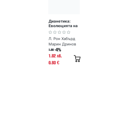
Дианетика:
Еволюцията на
една наука
Л. Рон Хабърд
Марин Дринов
-4%
1.90
1.82 лв.
0.93
€