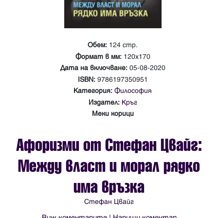
Обем:
124 стр.
Формат в мм:
120х170
Дата на включване:
05-08-2020
ISBN:
9786197350951
Категория:
Философия
Издател:
Кръг
Меки корици
Афоризми от Стефан Цвайг:
Между власт и морал рядко
има връзка
Стефан Цвайг
Виж коментарите
|
Напиши коментар