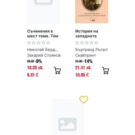
Съчинения в
История на
шест тома. Том
западната
4.
философия. Том
Предназначени
2.
Николай Бердяев
Бъртранд Ръсел
ето на човека.
Средновековна
Николай
католическа
Захарий Стоянов
Скайпринт
Бердяев
философия
-9%
-14%
20.00
24.90
18.20 лв.
21.41 лв.
9.31
10.95
€
€