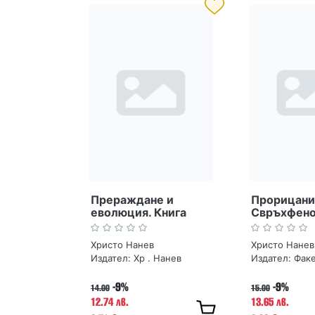
Прераждане и
Прорицани
еволюция. Книга
Свръхфен
втора. Израстването
Слава Сев
на душите
Христо Нанев
Христо Нанев
Издател:
Хр . Нанев
Издател:
Фак
-9%
-9%
14.00
15.00
12.74 лв.
13.65 лв.