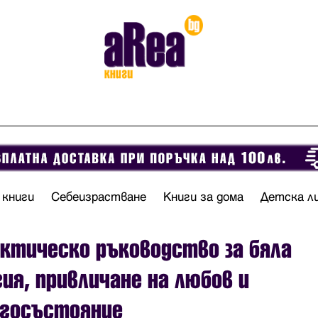
 книги
Себеизрастване
Книги за дома
Детска л
ктическо ръководство за бяла
ия, привличане на любов и
агосъстояние