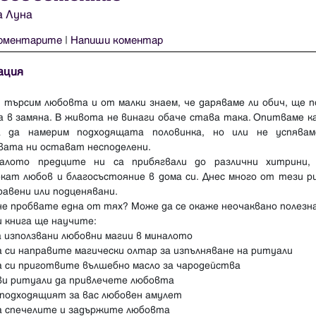
 Луна
оментарите
|
Напиши коментар
ация
 търсим любовта и от малки знаем, че даряваме ли обич, ще 
 в замяна. В живота не винаги обаче става така. Опитваме к
а да намерим подходящата половинка, но или не успявам
вата ни остават несподелени.
алото предците ни са прибягвали до различни хитрини,
екат любов и благосъстояние в дома си. Днес много от тези р
равени или подценявани.
е пробвате една от тях? Може да се окаже неочаквано полезна
 книга ще научите:
а използвани любовни магии в миналото
а си направите магически олтар за изпълняване на ритуали
а си приготвите вълшебно масло за чародейства
кви ритуали да привлечете любовта
 подходящият за вас любовен амулет
да спечелите и задържите любовта