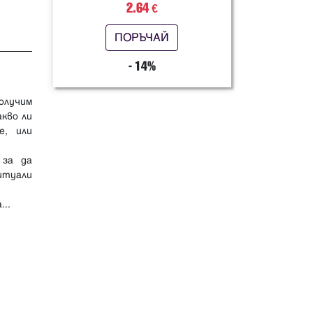
2.64
€
ПОРЪЧАЙ
- 14%
получим
акво ли
е, или
 за да
итуали
...