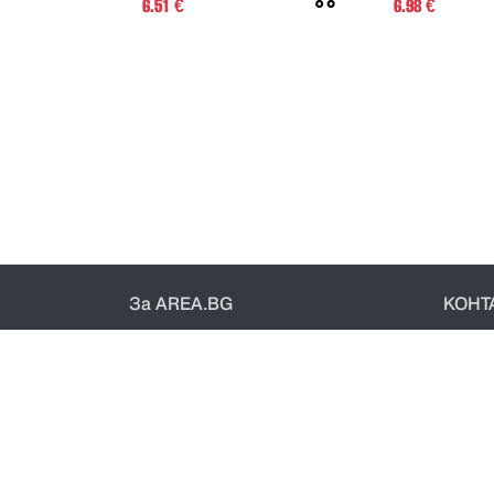
6.51
6.98
€
€
За AREA.BG
КОНТ
За нас
Конт
Доставка
Общи 
Проверка на поръчки
Полит
© 2021 - Area.bg