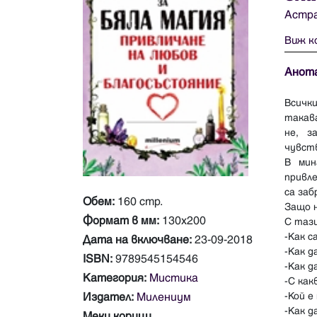
Астра
Виж к
Анот
Всички
такава
не, з
чувст
В мин
привл
са заб
Обем:
160 стр.
Защо н
Формат в мм:
130х200
С тази
-Как с
Дата на включване:
23-09-2018
-Как д
ISBN:
9789545154546
-Как д
Категория:
Мистика
-С ка
Издател:
Милениум
-Кой е
-Как 
Меки корици