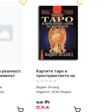
 реалност.
Картите таро и
оменът
пространството на
врюкова
варианти (книга +
карти)
в
Вадим Зеланд
кел
Издател:
НСМ Медиа
-9%
25.00
22.75 лв.