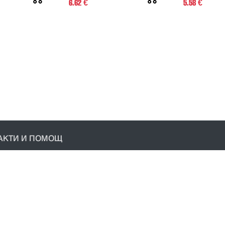
6.62
5.58
€
€
АКТИ И ПОМОЩ
акти
условия
ика за поверителност