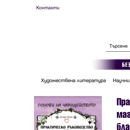
Контакти
Художествена литература
Научни
Пра
маг
бл