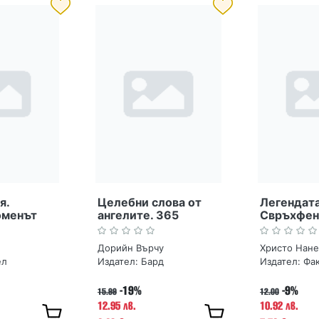
я.
Целебни слова от
Легендата
оменът
ангелите. 365
Свръхфен
рюкова
послания за всеки
Слава Се
ден
Дорийн Върчу
Христо Нане
ел
Издател:
Бард
Издател:
Фа
-19%
-9%
15.99
12.00
12.95 лв.
10.92 лв.