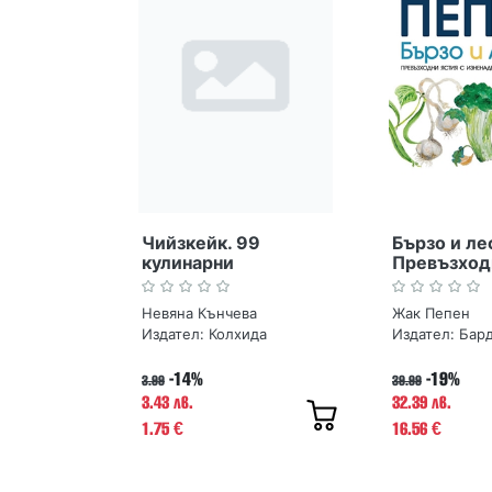
Чийзкейк. 99
Бързо и ле
кулинарни
Превъзходн
шедьовъра
изненадва
усилия
Невяна Кънчева
Жак Пепен
Издател:
Колхида
Издател:
Бар
-14%
-19%
3.99
39.99
3.43 лв.
32.39 лв.
1.75
16.56
€
€