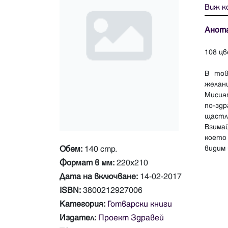
Виж к
Анот
108 цв
В тов
желан
Мисият
по-зд
щастл
Взима
което
Обем:
140 стр.
Формат в мм:
220х210
Дата на включване:
14-02-2017
ISBN:
3800212927006
Категория:
Готварски книги
Издател:
Проект Здравей