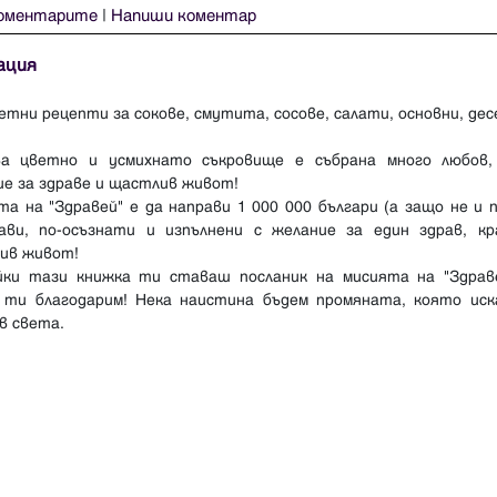
оментарите
|
Напиши коментар
ация
етни рецепти за сокове, смутита, сосове, салати, основни, де
а цветно и усмихнато съкровище е събрана много любов,
ие за здраве и щастлив живот!
а на "Здравей" е да направи 1 000 000 българи (а защо не и 
рави, по-осъзнати и изпълнени с желание за един здрав, кр
ив живот!
йки тази книжка ти ставаш посланик на мисията на "Здраве
 ти благодарим! Нека наистина бъдем промяната, която иск