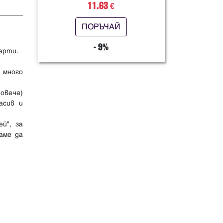
11.63
€
ПОРЪЧАЙ
- 9%
серти.
 много
повече)
асив и
й", за
аме да