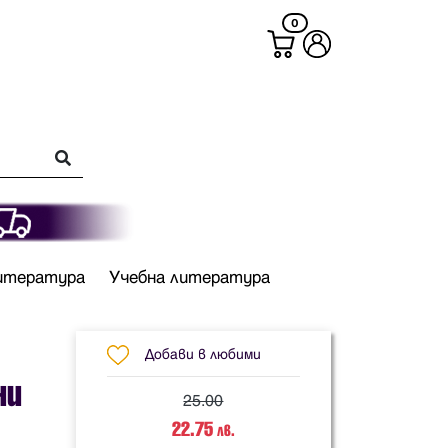
0
итература
Учебна литература
Добави в любими
ни
25.00
22.75
лв.