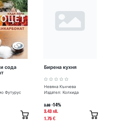
 и сода
Бирена кухня
ат
Невяна Кънчева
мо Футурус
Издател:
Колхида
-14%
3.99
3.43 лв.
1.75
€