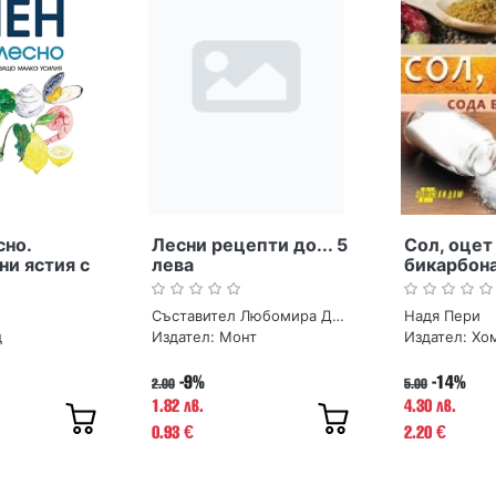
сно.
Лесни рецепти до... 5
Сол, оцет
и ястия с
лева
бикарбон
що малко
Съставител Любомира Дузова
Надя Пери
д
Издател:
Монт
Издател:
Хо
-9%
-14%
2.00
5.00
1.82 лв.
4.30 лв.
0.93
2.20
€
€