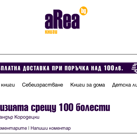
 книги
Себеизрастване
Книги за дома
Детска л
изията срещу 100 болести
андър Кородецки
оментарите
|
Напиши коментар