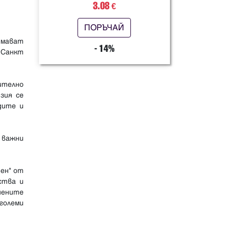
3.08
€
ПОРЪЧАЙ
имават
- 14%
 Санкт
ително
зия се
дите и
 важни
ен" от
ства и
чените
големи