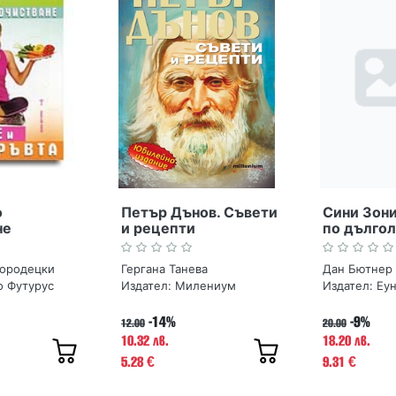
о
Петър Дънов. Съвети
Сини Зони
не
и рецепти
по дългол
 кръвта
хората, ж
дълго
Кородецки
Гергана Танева
Дан Бютнер
о Футурус
Издател:
Милениум
Издател:
Еун
-14%
-9%
12.00
20.00
10.32 лв.
18.20 лв.
5.28
9.31
€
€