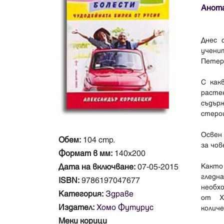
Анот
Днес 
учени
Петер
С как
расте
съдър
стеро
Освен
Обем:
104 стр.
за чов
Формат в мм:
140х200
Дата на включване:
07-05-2015
Както
гледн
ISBN:
9786197047677
необх
Категория:
Здраве
от Хи
Издател:
Хомо Футурус
колич
Меки корици