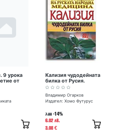
. 9 урока
Кализия чудодейната
етие от
билка от Русия.
ивели най-
Златните рецепти на
руската народна
Владимир Огарков
медицина
иката
Издател:
Хомо Футурус
-14%
7.00
6.02 лв.
3.08
€