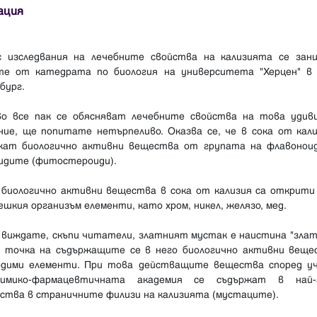
ация
с изследвания на лечебните свойства на кализията се зан
те от катедрата по биология на университета "Херцен" в
бург.
во все пак се обясняват лечебните свойства на това удив
ние, ще попитате нетърпеливо. Оказва се, че в сока от кали
жат биологично активни вещества от групата на флавонои
идите (фитостероиди).
 биологично активни вещества в сока от кализия са открити
ешкия организъм елементи, като хром, никел, желязо, мед.
 виждате, скъпи читатели, златният мустак е наистина "злат
а точка на съдържащите се в него биологично активни веще
одими елементи. При това действащите вещества според у
мико-фармацевтичната академия се съдържат в най-
ества в страничните филизи на кализията (мустаците).