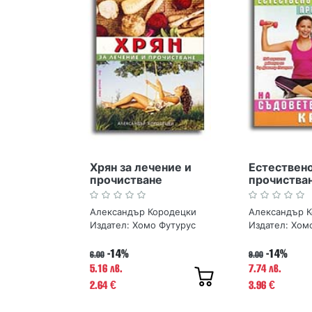
Хрян за лечение и
Естествен
прочистване
прочиства
съдовете и
Александър Кородецки
Александър 
Издател:
Хомо Футурус
Издател:
Хом
-14%
-14%
6.00
9.00
5.16 лв.
7.74 лв.
2.64
3.96
€
€