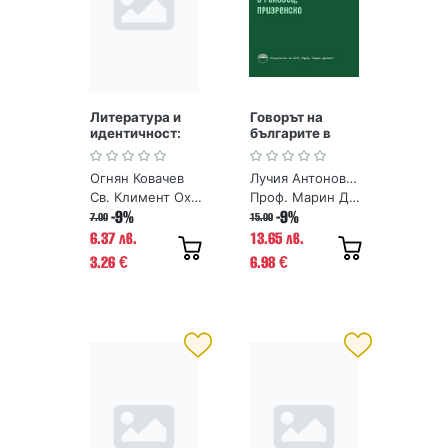
Литература и
Говорът на
идентичност:
българите в
преображения
Раховец,
на другостта
Призренско
Огнян Ковачев
Лучия Антонова-Василева
Св. Климент Охридски
Проф. Марин Дринов
-9%
-9%
7.00
15.00
6.37 лв.
13.65 лв.
3.26
6.98
€
€