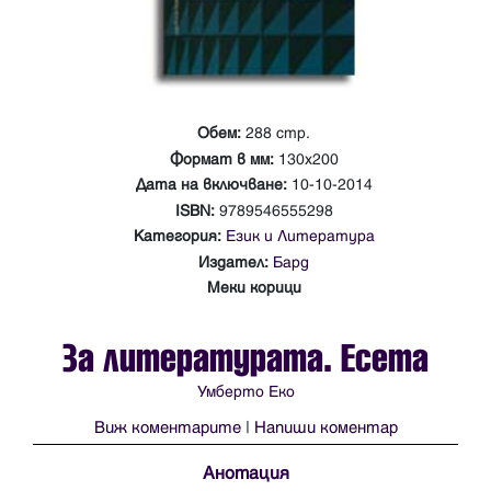
Обем:
288 стр.
Формат в мм:
130х200
Дата на включване:
10-10-2014
ISBN:
9789546555298
Категория:
Език и Литература
Издател:
Бард
Меки корици
За литературата. Есета
Умберто Еко
Виж коментарите
|
Напиши коментар
Анотация