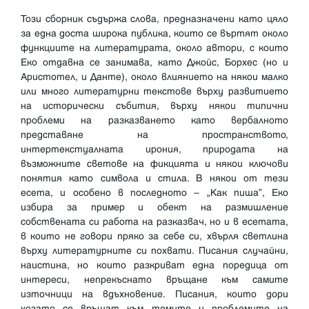
Този сборник съдържа слова, предназначени като цяло
за една доста широка публика, които се въртят около
функциите на литературата, около автори, с които
Еко отдавна се занимава, като Джойс, Борхес (но и
Аристотел, и Данте), около влиянието на някои малко
или много литературни текстове върху развитието
на исторически събития, върху някои типични
проблеми на разказването като вербалното
представяне на пространството,
интертекстуалната ирония, природата на
възможните светове на фикцията и някои ключови
понятия като символа и стила. В някои от тези
есета, и особено в последното – „Как пиша”, Еко
избира за пример и обект на размишление
собствената си работа на разказвач, но и в есетата,
в които не говори пряко за себе си, хвърля светлина
върху литературните си похвати. Писания случайни,
наистина, но които разкриват една поредица от
интереси, непрекъснато връщане към самите
източници на вдъхновение. Писания, които дори
когато се връщат към темите и проблемите на