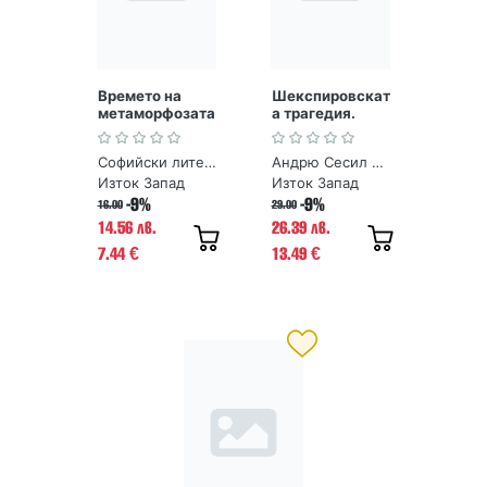
Времето на
Шекспировскат
метаморфозата
а трагедия.
(Опити върху
Лекции върху
Кафка)
Хамлет, Отело,
Софийски литературоведски семинар
Андрю Сесил Брадли
Крал Лир и
Макбет
Изток Запад
Изток Запад
-9%
-9%
16.00
29.00
14.56 лв.
26.39 лв.
7.44
13.49
€
€