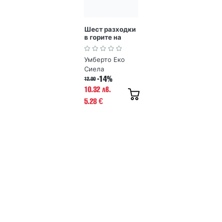
Шест разходки
в горите на
измислицата
Умберто Еко
Сиела
-14%
12.00
10.32 лв.
5.28
€