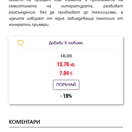
семиотиката на литературата, развиват
разсъждения, без да прибягват до техницизми, а
идеите извират от една завладяваща паноплия от
Добави в любими
16.99
13.76
лв.
7.04
€
ПОРЪЧАЙ
- 19%
КОМЕНТАРИ