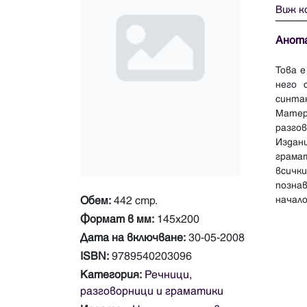
Виж к
Анот
Това 
него 
синтак
Матер
разгов
Издан
грама
всички
позна
Обем:
442 стр.
Формат в мм:
145х200
Дата на включване:
30-05-2008
ISBN:
9789540203096
Категория:
Речници,
разговорници и граматики