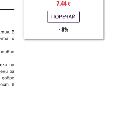
7.44
€
ПОРЪЧАЙ
- 9%
тик. В
ията и
 живия
ели на
ени за
и добро
мост в