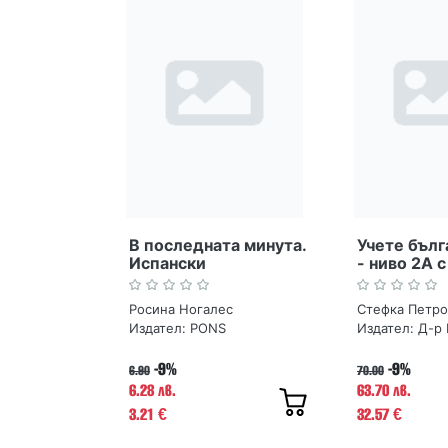
В последната минута.
Учете бълг
Испански
- ниво 2А с
разговорник и речник
Росина Ногалес
Стефка Петро
Издател:
PONS
Издател:
-9%
-9%
6.90
70.00
6.28 лв.
63.70 лв.
3.21
32.57
€
€