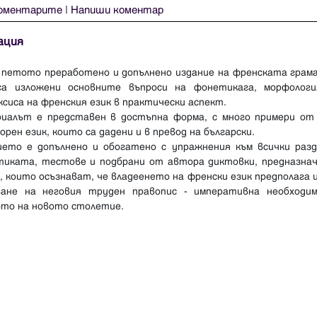
оментарите
|
Напиши коментар
ация
е петото преработено и допълнено издание на френската грама
са изложени основните въпроси на фонетикага, морфолог
сиса на френския език в практически аспект.
иалът е представен в достъпна форма, с много примери от
орен език, които са дадени и в превод на български.
ието е допълнено и обогатено с упражнения към всички разд
тиката, тестове и подбрани от автора диктовки, предназнач
, които осъзнават, че владеенето на френски език предполага 
ване на неговия труден правопис - императивна необходи