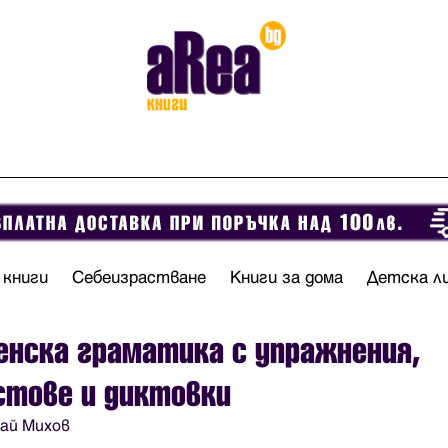
 книги
Себеизрастване
Книги за дома
Детска л
нска граматика с упражнения,
стове и диктовки
ай Михов