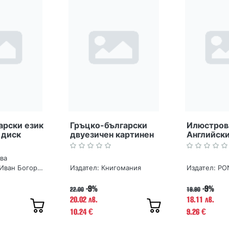
арски език
Гръцко-български
Илюстрова
 диск
двуезичен картинен
Английски
речник
Българск
ва
Д-р Иван Богоров
Издател:
Книгомания
Издател:
PO
-9%
-9%
22.00
19.90
20.02 лв.
18.11 лв.
10.24
9.26
€
€