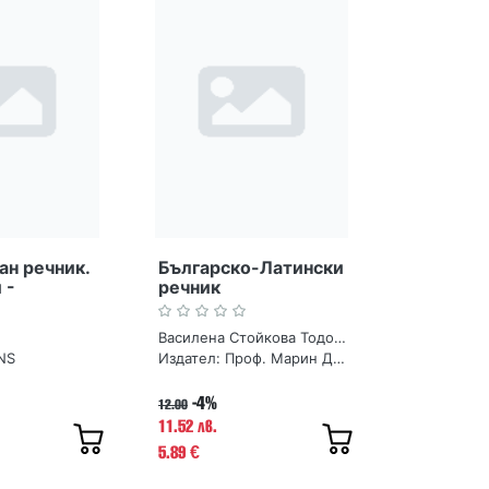
н речник.
Българско-Латински
 -
речник
и
Василена Стойкова Тодоранова
NS
Издател:
Проф. Марин Дринов
-4%
12.00
11.52 лв.
5.89
€